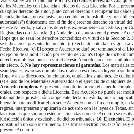
Water Safety with Colin and Friend's.
(b) Obras derivadas
Cualquier t
de los Materiales con Licencia a efectos de esta Licencia. Por la present
cualquier derecho de autor, junto con el derecho a recuperar los daños
licencia limitada, no exclusiva, no cedible, no transferible y no sublic
autorizadas") únicamente con el fin de ejercer su derecho en virtud de
de este Acuerdo, y salvo los derechos expresamente concedidos por Coli
Registradas con Licencia. (b) Nada de lo dispuesto en el presente Acuer
Hope que no sean los derechos concedidos en virtud de la Sección 2.
3
se indica en el presente documento. (a) Fecha de entrada en vigor. La v
Fecha Efectiva. (c) El presente Acuerdo se dará por terminado si el Lic
recepción de la notificación por escrito de Colin's Hope de dicho incu
derechos u obligaciones en virtud de este Acuerdo sin el consentimiento 
sin efecto.
5. No hay representaciones ni garantías.
Los materiales co
sean legales, expresas o implícitas, orales o escritas, incluyendo sin lim
Hope y a sus directores, funcionarios, empleados y agentes, de cualqui
(a) el uso de los Materiales Autorizados o el ejercicio de cualquiera 
Acuerdo completo.
El presente acuerdo incorpora el acuerdo completo y
orales, con respecto a dicha Licencia. Este Acuerdo no puede ser mod
tribunal de la jurisdicción competente declara inválida, nula o inaplica
buena fe para modificar el presente Acuerdo con el fin de cumplir, en l
regirán, interpretarán y aplicarán de acuerdo con las leyes de Texas, sin
las disputas que surjan o estén relacionadas con este Acuerdo se resolve
jurisdicción única y exclusiva de dichos tribunales.
10. Ejecución.
El p
constituirán un solo instrumento. Las firmas electrónicas, facsímiles y 
presente Acuerdo.