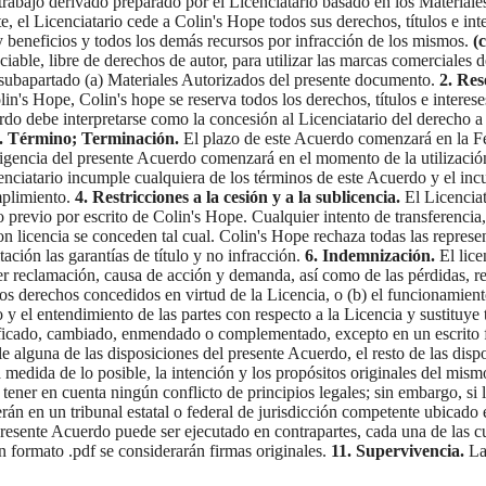
rabajo derivado preparado por el Licenciatario basado en los Materiale
e, el Licenciatario cede a Colin's Hope todos sus derechos, títulos e int
 y beneficios y todos los demás recursos por infracción de los mismos.
(
enciable, libre de derechos de autor, para utilizar las marcas comerciale
l subapartado (a) Materiales Autorizados del presente documento.
2. Res
n's Hope, Colin's hope se reserva todos los derechos, títulos e interes
do debe interpretarse como la concesión al Licenciatario del derecho a 
. Término; Terminación.
El plazo de este Acuerdo comenzará en la Fe
igencia del presente Acuerdo comenzará en el momento de la utilización d
enciatario incumple cualquiera de los términos de este Acuerdo y el incu
mplimiento.
4. Restricciones a la cesión y a la sublicencia.
El Licenciat
previo por escrito de Colin's Hope. Cualquier intento de transferencia, 
n licencia se conceden tal cual. Colin's Hope rechaza todas las represen
itación las garantías de título y no infracción.
6. Indemnización.
El lice
er reclamación, causa de acción y demanda, así como de las pérdidas, r
de los derechos concedidos en virtud de la Licencia, o (b) el funcionam
 el entendimiento de las partes con respecto a la Licencia y sustituye 
ificado, cambiado, enmendado o complementado, excepto en un escrito f
ble alguna de las disposiciones del presente Acuerdo, el resto de las dis
a medida de lo posible, la intención y los propósitos originales del mis
 tener en cuenta ningún conflicto de principios legales; sin embargo, si 
rán en un tribunal estatal o federal de jurisdicción competente ubicado 
resente Acuerdo puede ser ejecutado en contrapartes, cada una de las cua
en formato .pdf se considerarán firmas originales.
11. Supervivencia.
Las