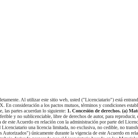
tamente. Al utilizar este sitio web, usted ("Licenciatario") está entra
 En consideración a los pactos mutuos, términos y condiciones estable
e, las partes acuerdan lo siguiente:
1. Concesión de derechos.
(a) Mat
ferible y no sublicenciable, libre de derechos de autor, para reproducir, 
 de este Acuerdo en relación con la administración por parte del Licen
icenciatario una licencia limitada, no exclusiva, no cedible, no transfer
es Autorizados") únicamente durante la vigencia de este Acuerdo en rela