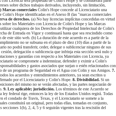
s con Licencia será propiedad de Colin's Hope y se considerará parte
ereses sobre dichos trabajos derivados, incluyendo, sin limitación,
c) Marcas comerciales
Colin's Hope concede al Licenciatario una
s de Colin's Hope identificadas en el Anexo B (las "marcas comerciales
erva de derechos.
(a) No hay licencias implícitas concedidas en virtud
es sobre los Materiales con Licencia de Colin's Hope y las Marcas
utilizar cualquiera de los Derechos de Propiedad Intelectual de Colin's
cha de Entrada en Vigor y continuará hasta que sea rescindido como
e este sitio web. (b) La duración de este acuerdo es a partir de la
mplimiento no se subsana en el plazo de diez (10) días a partir de la
ario no podrá transferir, ceder, delegar o sublicenciar ninguno de sus
cesión, delegación o sublicencia que infrinja esta sección será nulo y
taciones y garantías con respecto a los Materiales con Licencia, ya
nciatario se compromete a indemnizar, defender y eximir a Colin's
esponsabilidades y gastos asociados que surjan o estén relacionados con
iento de un programa de Seguridad en el Agua con Colin y sus Amigos.
7.
todos los acuerdos y entendimientos anteriores, ya sean escritos u
irmado por el Licenciatario y Colin's Hope.
8. Divisibilidad.
Si un
posiciones del mismo no se verán afectadas, y las partes negociarán de
mo.
9. Ley aplicable; jurisdicción.
Los términos de este Acuerdo se
la ley federal rige, entonces la ley de los Estados Unidos regirá. Todas
en el condado de Travis, Texas, y el Licenciatario se somete a la
les constituirá un original, pero todas ellas, tomadas en conjunto,
 secciones 1(b), 2, 4, 5 y 6 seguirán vigentes tras la rescisión del