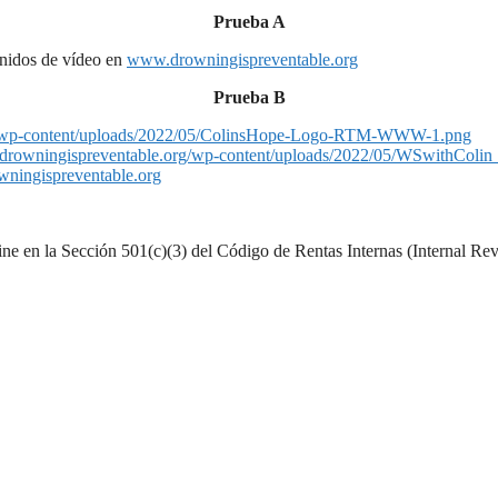
Prueba A
enidos de vídeo en
www.drowningispreventable.org
Prueba B
org/wp-content/uploads/2022/05/ColinsHope-Logo-RTM-WWW-1.png
://drowningispreventable.org/wp-content/uploads/2022/05/WSwithColin
ningispreventable.org
ne en la Sección 501(c)(3) del Código de Rentas Internas (Internal Rev