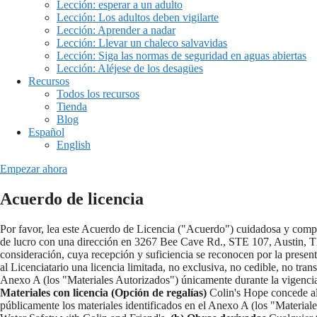
Lección: esperar a un adulto
Lección: Los adultos deben vigilarte
Lección: Aprender a nadar
Lección: Llevar un chaleco salvavidas
Lección: Siga las normas de seguridad en aguas abiertas
Lección: Aléjese de los desagües
Recursos
Todos los recursos
Tienda
Blog
Español
English
Empezar ahora
Acuerdo de licencia
Por favor, lea este Acuerdo de Licencia ("Acuerdo") cuidadosa y comple
de lucro con una dirección en 3267 Bee Cave Rd., STE 107, Austin, TX.
consideración, cuya recepción y suficiencia se reconocen por la present
al Licenciatario una licencia limitada, no exclusiva, no cedible, no trans
Anexo A (los "Materiales Autorizados") únicamente durante la vigencia
Materiales con licencia (Opción de regalías)
Colin's Hope concede al L
públicamente los materiales identificados en el Anexo A (los "Material