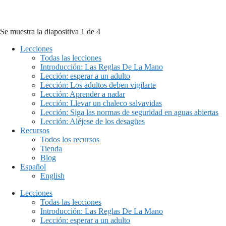
Ir
al
contenido
Se muestra la diapositiva 1 de 4
Lecciones
Todas las lecciones
Introducción: Las Reglas De La Mano
Lección: esperar a un adulto
Lección: Los adultos deben vigilarte
Lección: Aprender a nadar
Lección: Llevar un chaleco salvavidas
Lección: Siga las normas de seguridad en aguas abiertas
Lección: Aléjese de los desagües
Recursos
Todos los recursos
Tienda
Blog
Español
English
Lecciones
Todas las lecciones
Introducción: Las Reglas De La Mano
Lección: esperar a un adulto