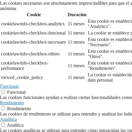
Las cookies necesarias son absolutamente imprescindibles para que el si
anónima.
Cookie
Duración
Esta cookie es establec
cookielawinfo-checkbox-analytics
11 meses
"Analytics".
cookielawinfo-checkbox-funcional
11 meses
La cookie se establece 
Esta cookie es establec
cookielawinfo-checkbox-necessary
11 meses
"Necesario".
Esta cookie es establec
cookielawinfo-checkbox-others
11 meses
"Otros".
cookielawinfo-checkbox-
Esta cookie es establec
11 meses
performance
"Rendimiento".
La cookie es establecid
viewed_cookie_policy
11 meses
dato personal.
Funcional
Funcional
Las cookies funcionales ayudan a realizar ciertas funcionalidades como c
Rendimiento
Rendimiento
Las cookies de rendimiento se utilizan para entender y analizar los índi
Analítica
Analítica
Las cookies analíticas se utilizan para entender cómo interactúan los vi